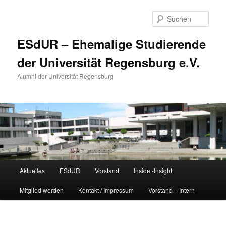
Zum
primären
Such
Inhalt
springen
ESdUR – Ehemalige Studierende
der Universität Regensburg e.V.
Alumni der Universität Regensburg
Hauptmenü
Aktuelles
ESdUR
Vorstand
Inside -Insight
Mitglied werden
Kontakt / Impressum
Vorstand – Intern