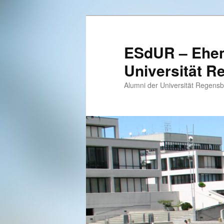
Zum
primären
Inhalt
ESdUR – Ehem
springen
Universität R
Alumni der Universität Regens