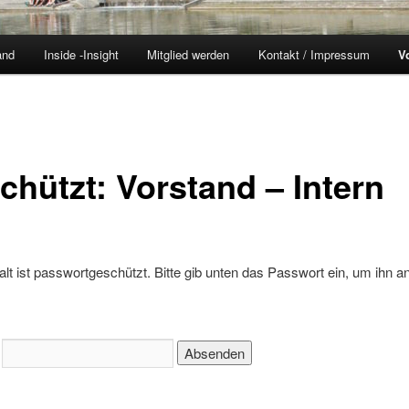
and
Inside -Insight
Mitglied werden
Kontakt / Impressum
V
chützt: Vorstand – Intern
alt ist passwortgeschützt. Bitte gib unten das Passwort ein, um ihn a
: