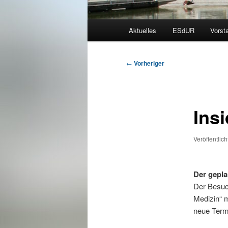
Hauptmenü
Aktuelles
ESdUR
Vorst
Beitragsnavigation
←
Vorheriger
Insi
Veröffentlic
Der gepla
Der Besuch
Medizin“ 
neue Termi