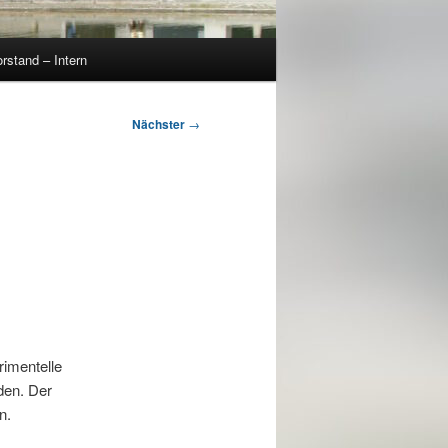
rstand – Intern
Nächster
→
rimentelle
den. Der
n.