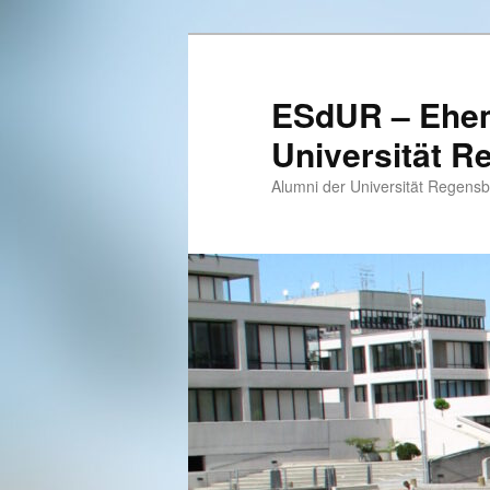
Zum
primären
Inhalt
ESdUR – Ehem
springen
Universität R
Alumni der Universität Regens