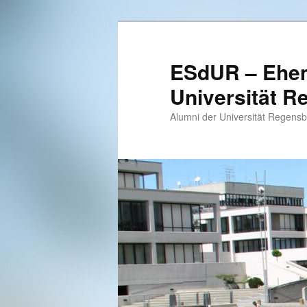
Zum
Zum
primären
sekundären
Inhalt
Inhalt
ESdUR – Ehem
springen
springen
Universität R
Alumni der Universität Regens