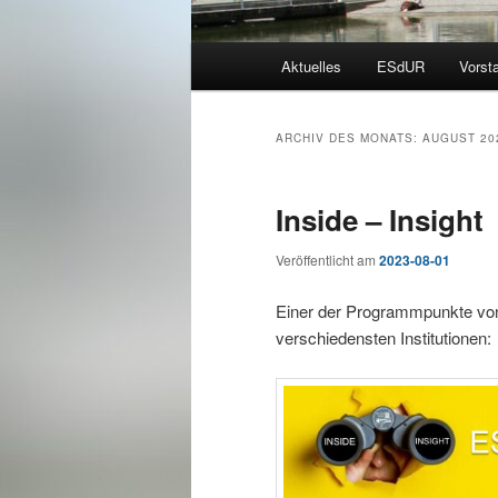
Hauptmenü
Aktuelles
ESdUR
Vorst
ARCHIV DES MONATS:
AUGUST 20
Inside – Insight
Veröffentlicht am
2023-08-01
Einer der Programmpunkte von
verschiedensten Institutionen: