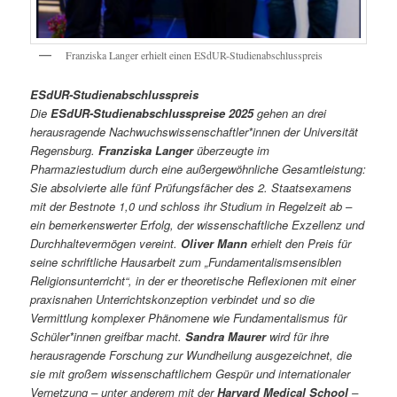
Franziska Langer erhielt einen ESdUR-Studienabschlusspreis
ESdUR-Studienabschlusspreis
Die
ESdUR-Studienabschlusspreise 2025
gehen an drei
herausragende Nachwuchswissenschaftler*innen der Universität
Regensburg.
Franziska Langer
überzeugte im
Pharmaziestudium durch eine außergewöhnliche Gesamtleistung:
Sie absolvierte alle fünf Prüfungsfächer des 2. Staatsexamens
mit der Bestnote 1,0 und schloss ihr Studium in Regelzeit ab –
ein bemerkenswerter Erfolg, der wissenschaftliche Exzellenz und
Durchhaltevermögen vereint.
Oliver Mann
erhielt den Preis für
seine schriftliche Hausarbeit zum „Fundamentalismsensiblen
Religionsunterricht“, in der er theoretische Reflexionen mit einer
praxisnahen Unterrichtskonzeption verbindet und so die
Vermittlung komplexer Phänomene wie Fundamentalismus für
Schüler*innen greifbar macht.
Sandra Maurer
wird für ihre
herausragende Forschung zur Wundheilung ausgezeichnet, die
sie mit großem wissenschaftlichem Gespür und internationaler
Vernetzung – unter anderem mit der
Harvard Medical School
–